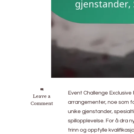
Event Challenge Exclusive 
on
Leave a
arrangementer, noe som fo
Eventutfordring
Comment
Eksklusive
unike gjenstander, spesialt
Belønninger:
spillopplevelse. For å dra 
Unike
trinn og oppfylle kvalifikasjo
gjenstander,