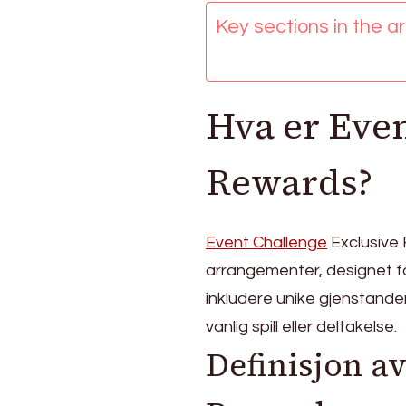
Spesiell
Key sections in the art
tilgang,
VIP-
innhold
Hva er Even
Rewards?
Event Challenge
Exclusive 
arrangementer, designet f
inkludere unike gjenstander
vanlig spill eller deltakelse.
Definisjon a