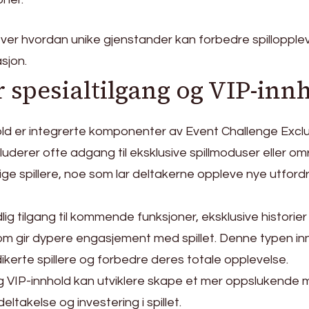
r hvordan unike gjenstander kan forbedre spillopplev
asjon.
 spesialtilgang og VIP-inn
old er integrerte komponenter av Event Challenge Excl
luderer ofte adgang til eksklusive spillmoduser eller o
nlige spillere, noe som lar deltakerne oppleve nye utford
ig tilgang til kommende funksjoner, eksklusive historier 
m gir dypere engasjement med spillet. Denne typen in
ikerte spillere og forbedre deres totale opplevelse.
og VIP-innhold kan utviklere skape et mer oppslukende m
eltakelse og investering i spillet.