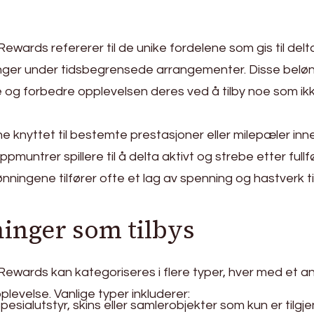
ewards refererer til de unike fordelene som gis til del
dringer under tidsbegrensede arrangementer. Disse belø
re og forbedre opplevelsen deres ved å tilby noe som ik
e knyttet til bestemte prestasjoner eller milepæler inn
untrer spillere til å delta aktivt og strebe etter fullfø
lønningene tilfører ofte et lag av spenning og hastverk ti
inger som tilbys
Rewards kan kategoriseres i flere typer, hver med et a
plevelse. Vanlige typer inkluderer:
pesialutstyr, skins eller samlerobjekter som kun er tilgj