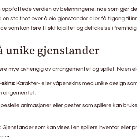
en oppfattede verdien av belønningene, noe som gjør 
te en stolthet over å eie gjenstander eller få tilgang til 
, noe som kan føre til økt lojalitet og deltakelse i fremtidi
 unike gjenstander
iere mye avhengig av arrangementet og spillet. Noen 
skins:
Karakter- eller våpenskins med unike design som
 arrangementet.
pesielle animasjoner eller gester som spillere kan bruke
:
Gjenstander som kan vises i en spillers inventar eller pr
oner.