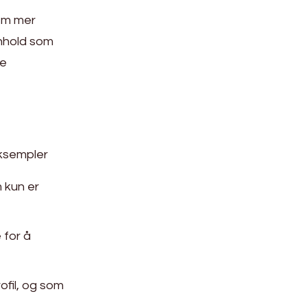
dem mer
innhold som
ge
eksempler
 kun er
 for å
ofil, og som