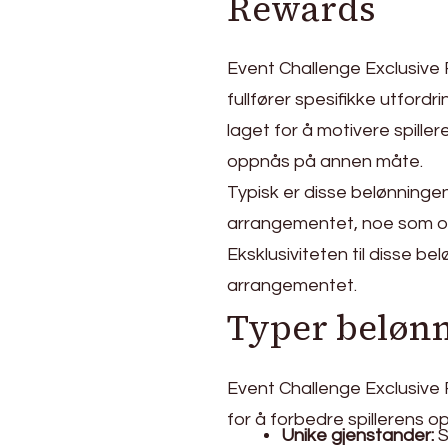
Rewards
Event Challenge Exclusive R
fullfører spesifikke utfor
laget for å motivere spille
oppnås på annen måte.
Typisk er disse belønningen
arrangementet, noe som oppm
Eksklusiviteten til disse be
arrangementet.
Typer belønn
Event Challenge Exclusive 
for å forbedre spillerens op
Unike gjenstander:
S