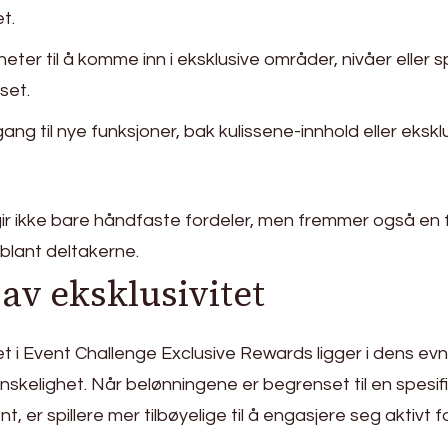
t.
eter til å komme inn i eksklusive områder, nivåer eller 
set.
lgang til nye funksjoner, bak kulissene-innhold eller ekskl
r ikke bare håndfaste fordeler, men fremmer også en f
blant deltakerne.
av eksklusivitet
t i Event Challenge Exclusive Rewards ligger i dens evn
nskelighet. Når belønningene er begrenset til en spesif
 er spillere mer tilbøyelige til å engasjere seg aktivt f