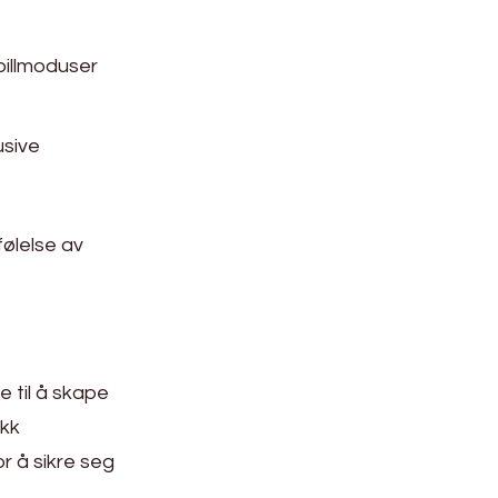
spillmoduser
usive
ølelse av
e til å skape
ikk
or å sikre seg