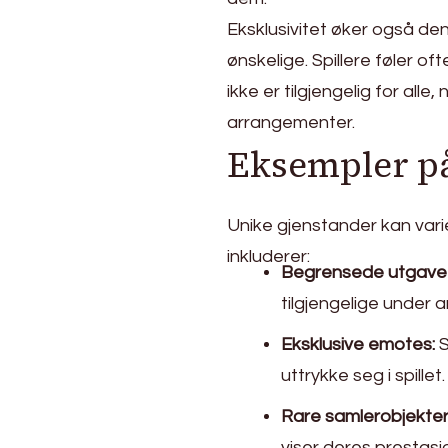
Eksklusivitet øker også d
ønskelige. Spillere føler of
ikke er tilgjengelig for alle
arrangementer.
Eksempler på
Unike gjenstander kan var
inkluderer:
Begrensede utgave-
tilgjengelige under
Eksklusive emotes:
S
uttrykke seg i spillet.
Rare samlerobjekter
viser deres prestasj