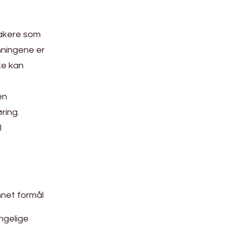
takere som
nningene er
ke kan
en
ring.
l
nnet formål
engelige