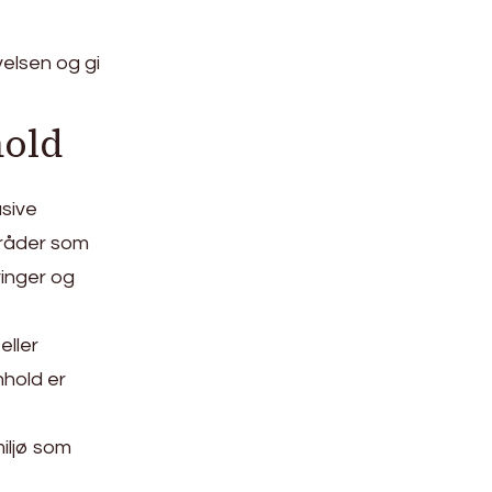
elsen og gi
hold
usive
mråder som
ringer og
eller
nhold er
iljø som