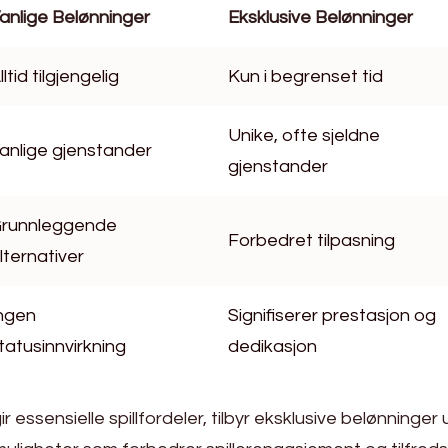
anlige Belønninger
Eksklusive Belønninger
lltid tilgjengelig
Kun i begrenset tid
Unike, ofte sjeldne
anlige gjenstander
gjenstander
runnleggende
Forbedret tilpasning
lternativer
ngen
Signifiserer prestasjon og
tatusinnvirkning
dedikasjon
 essensielle spillfordeler, tilbyr eksklusive belønninger 