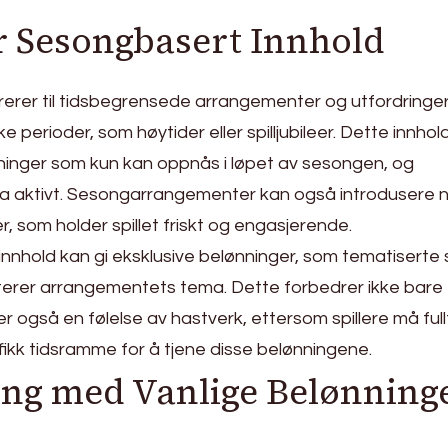
r Sesongbasert Innhold
rerer til tidsbegrensede arrangementer og utfordringe
 perioder, som høytider eller spilljubileer. Dette innhol
nninger som kun kan oppnås i løpet av sesongen, og
delta aktivt. Sesongarrangementer kan også introdusere 
ier, som holder spillet friskt og engasjerende.
innhold kan gi eksklusive belønninger, som tematiserte 
terer arrangementets tema. Dette forbedrer ikke bare
r også en følelse av hastverk, ettersom spillere må ful
fikk tidsramme for å tjene disse belønningene.
ng med Vanlige Belønning