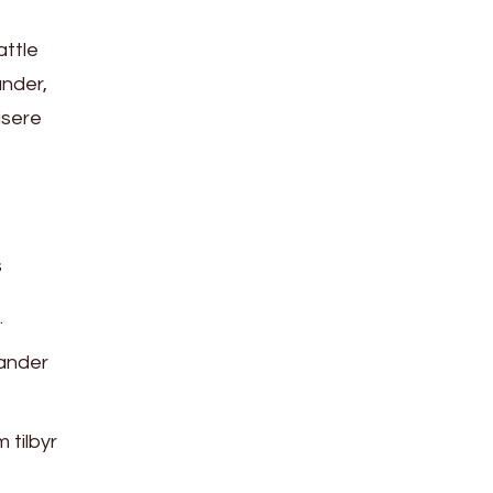
attle
ander,
isere
s
.
ander
tilbyr