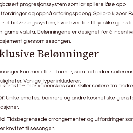
gbasert progresjonssystem som lar spillere låse opp
utfordringer og oppnå erfaringspoeng. Spillere kjøper B
tieret belønningssystem, hvor hver tier tilbyr ulike gjenst
in-game valuta. Belønningene er designet for å incentiv
ngasjement gjennom sesongen.
klusive Belønninger
nninger kommer i flere former, som forbedrer spilleren
ligheter. Vanlige typer inkluderer:
 karakter- eller våpenskins som skiller spillere fra andre
r:
Unike emotes, bannere og andre kosmetiske gjenst
asjoner.
ld:
Tidsbegrensede arrangementer og utfordringer som 
er knyttet til sesongen.