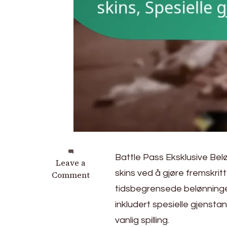
Battle Pass Eksklusive Belø
on
Leave a
skins ved å gjøre fremskrit
Battle
Comment
Pass
tidsbegrensede belønningen
Eksklusive
inkludert spesielle gjenst
Belønninger:
vanlig spilling.
Unike