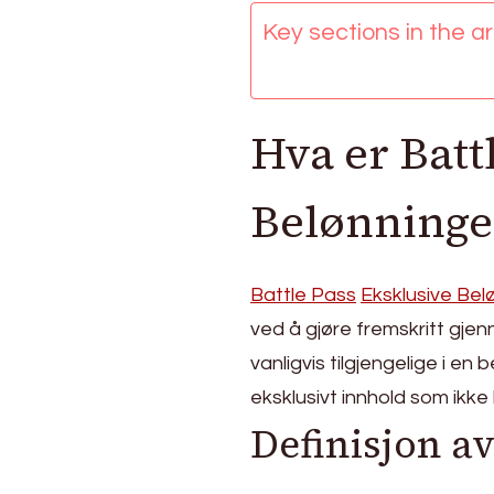
skins,
Key sections in the art
Spesielle
gjenstander,
Sesonginnhold
Hva er Batt
Belønninge
Battle Pass
Eksklusive Bel
ved å gjøre fremskritt gjen
vanligvis tilgjengelige i e
eksklusivt innhold som ikke
Definisjon av