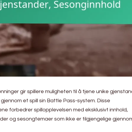
nninger gir spillere muligheten til å tjene unike gjensta
t gjennom et spill sin Battle Pass-system. Disse
e forbedrer spillopplevelsen med eksklusivt innhold,
ander og sesongtemaer som ikke er tilgjengelige gjenno