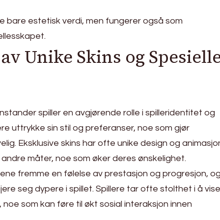
e bare estetisk verdi, men fungerer også som
ellesskapet.
av Unike Skins og Spesiell
stander spiller en avgjørende rolle i spilleridentitet og
lere uttrykke sin stil og preferanser, noe som gjør
elig. Eksklusive skins har ofte unike design og animasjo
på andre måter, noe som øker deres ønskelighet.
ene fremme en følelse av prestasjon og progresjon, o
jere seg dypere i spillet. Spillere tar ofte stolthet i å vis
 noe som kan føre til økt sosial interaksjon innen