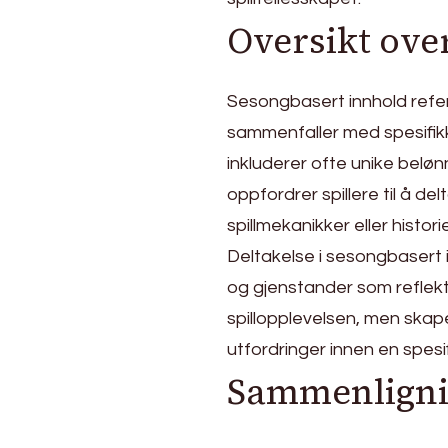
Oversikt ove
Sesongbasert innhold refe
sammenfaller med spesifikke
inkluderer ofte unike belø
oppfordrer spillere til å 
spillmekanikker eller histor
Deltakelse i sesongbasert 
og gjenstander som reflek
spillopplevelsen, men skape
utfordringer innen en spesi
Sammenligni