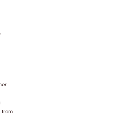
e
ner
g
e frem