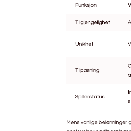
Funksjon
V
Tilgjengelighet
A
Unikhet
V
G
Tilpasning
a
I
Spillerstatus
s
Mens vanlige belønninger gir