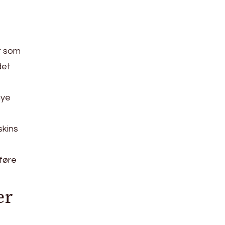
r som
det
nye
skins
lføre
er