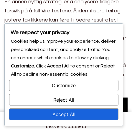
En annen nyttig strategi er å analysere tidligere
forsøk på å fullføre testene. Å identifisere feil og
justere taktikkene kan føre til bedre resultater. I
tillegg kan samarbeid med venner eller
We respect your privacy
lagkamerater gi verdifulle innsikter og støtte under
Cookies help us improve your experience, deliver
utfordrende tester.
personalized content, and analyze traffic. You
Vanlige fallgruver å unngå inkluderer å haste
can choose which cookies to allow by clicking
gjennom utfordringer uten riktig forberedelse og å
Customize
. Click
Accept All
to consent or
Reject
bli frustrert over vanskelige oppgaver. Å ta pauser
All
to decline non-essential cookies.
og nærme seg utfordringer med et klart sinn kan
Customize
forbedre fokus og ytelse.
Reject All
Accept All
on
Leave a Comment
Battle